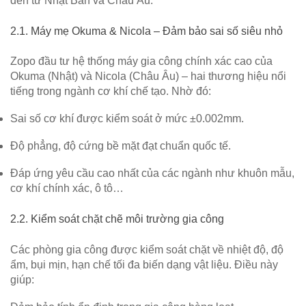
đến từ Nhật Bản và Châu Âu
.
2.1. Máy mẹ Okuma & Nicola – Đảm bảo sai số siêu nhỏ
Zopo đầu tư hệ thống máy gia công chính xác cao của
Okuma (Nhật)
và
Nicola (Châu Âu)
– hai thương hiệu nổi
tiếng trong ngành cơ khí chế tạo. Nhờ đó:
Sai số cơ khí được kiểm soát ở mức
±0.002mm
.
Độ phẳng, độ cứng bề mặt đạt chuẩn quốc tế.
Đáp ứng yêu cầu cao nhất của các ngành như khuôn mẫu,
cơ khí chính xác, ô tô…
2.2. Kiểm soát chặt chẽ môi trường gia công
Các phòng gia công được kiểm soát chặt về
nhiệt độ, độ
ẩm, bụi mịn
, hạn chế tối đa biến dạng vật liệu. Điều này
giúp: