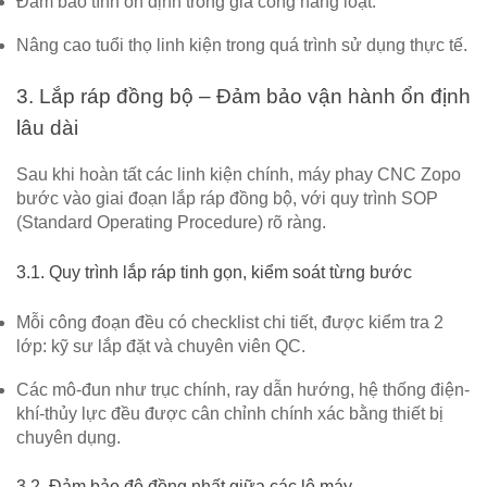
Đảm bảo tính ổn định trong gia công hàng loạt.
Nâng cao tuổi thọ linh kiện trong quá trình sử dụng thực tế.
3. Lắp ráp đồng bộ – Đảm bảo vận hành ổn định
lâu dài
Sau khi hoàn tất các linh kiện chính, máy phay CNC Zopo
bước vào
giai đoạn lắp ráp đồng bộ
, với
quy trình SOP
(Standard Operating Procedure)
rõ ràng.
3.1. Quy trình lắp ráp tinh gọn, kiểm soát từng bước
Mỗi công đoạn đều có checklist chi tiết, được kiểm tra 2
lớp: kỹ sư lắp đặt và chuyên viên QC.
Các mô-đun như
trục chính, ray dẫn hướng, hệ thống điện-
khí-thủy lực
đều được cân chỉnh chính xác bằng thiết bị
chuyên dụng.
3.2. Đảm bảo độ đồng nhất giữa các lô máy