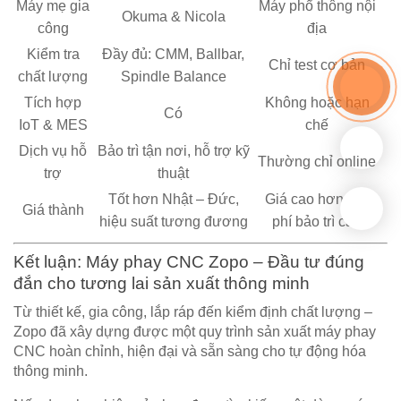
Máy mẹ gia
Máy phổ thông nội
Okuma & Nicola
công
địa
Kiểm tra
Đầy đủ: CMM, Ballbar,
Chỉ test cơ bản
chất lượng
Spindle Balance
Tích hợp
Không hoặc hạn
Có
IoT & MES
chế
Dịch vụ hỗ
Bảo trì tận nơi, hỗ trợ kỹ
Thường chỉ online
trợ
thuật
Tốt hơn Nhật – Đức,
Giá cao hơn, chi
Giá thành
hiệu suất tương đương
phí bảo trì cao
Kết luận: Máy phay CNC Zopo – Đầu tư đúng
đắn cho tương lai sản xuất thông minh
Từ thiết kế, gia công, lắp ráp đến kiểm định chất lượng –
Zopo
đã xây dựng được một quy trình sản xuất máy phay
CNC hoàn chỉnh, hiện đại và sẵn sàng cho
tự động hóa
thông minh
.