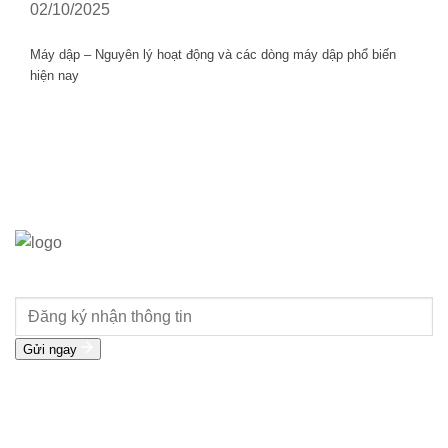
02/10/2025
Máy dập – Nguyên lý hoạt động và các dòng máy dập phổ biến
hiện nay
BUYCNC - MUA ĐI ĐỪNG NGẠI!
Gửi ngay
Liên hệ
Phone:
0981286798