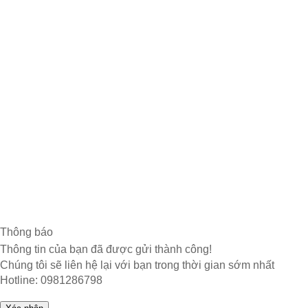
Hỗ trợ khách hàng
Chính sách bảo hành
Chính sách bảo mật
Chính sách đổi trả hàng
Hướng dẫn thanh toán
Mạng xã hội
Thông báo
Thông tin của bạn đã được gửi thành công!
Chúng tôi sẽ liên hệ lại với bạn trong thời gian sớm nhất
Hotline: 0981286798