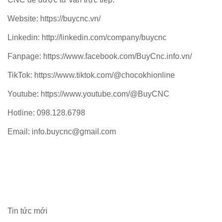
Website:
https://buycnc.vn/
Linkedin:
http://linkedin.com/company/buycnc
Fanpage:
https://www.facebook.com/BuyCnc.info.vn/
TikTok:
https://www.tiktok.com/@chocokhionline
Youtube:
https://www.youtube.com/@BuyCNC
Hotline: 098.128.6798
Email: info.buycnc@gmail.com
Tin tức mới