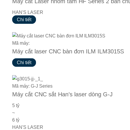
Máy cắt Laser nhôm tấm HF Series 2 bàn ch
HAN'S LASER
Chi tiết
Mã máy:
Máy cắt laser CNC bàn đơn ILM ILM3015S
Chi tiết
Mã máy: G-J Series
Máy cắt CNC sắt Han’s laser dòng G-J
5 tỷ
~
6 tỷ
HAN'S LASER