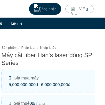
Đăng nhập
VIE
ật
Liên hệ
Sản phẩm
/
Phân loại
/
Nhập khẩu
Máy cắt fiber Han’s laser dòng SP
Series
Giá mua máy
5,000,000,000đ
6,000,000,000đ
-
Giá thuê
0
đ/
tháng