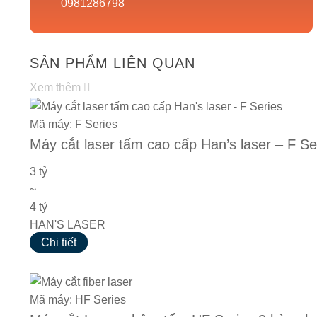
0981286798
SẢN PHẨM LIÊN QUAN
Xem thêm
Mã máy: F Series
Máy cắt laser tấm cao cấp Han’s laser – F Se
3 tỷ
~
4 tỷ
HAN'S LASER
Chi tiết
Mã máy: HF Series