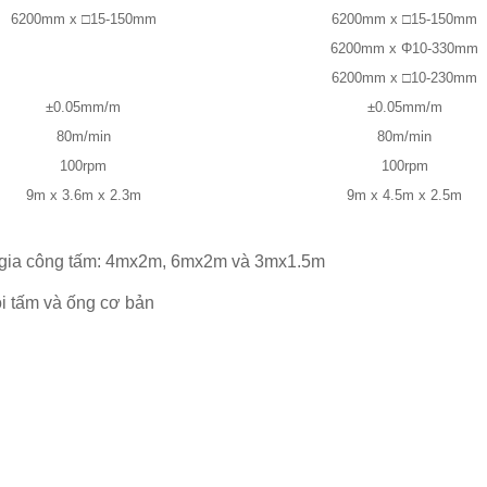
6200mm x □15-150mm
6200mm x □15-150mm
6200mm x Φ10-330mm
6200mm x □10-230mm
±0.05mm/m
±0.05mm/m
80m/min
80m/min
100rpm
100rpm
9m x 3.6m x 2.3m
9m x 4.5m x 2.5m
 gia công tấm: 4mx2m, 6mx2m và 3mx1.5m
ôi tấm và ống cơ bản