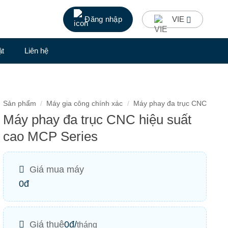
Đăng nhập
VIE
ật
Liên hệ
Sản phẩm
/
Máy gia công chính xác
/
Máy phay đa trục CNC
Máy phay đa trục CNC hiệu suất
cao MCP Series
Giá mua máy
0đ
Giá thuê
0
đ/
tháng