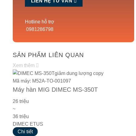
LIÊN HỆ TƯ VẤN
Hotline hỗ trợ
0981286798
SẢN PHẨM LIÊN QUAN
Xem thêm
Mã máy: M52A-TO-001097
Máy hàn MIG DIMEC MS-350T
26 triệu
~
36 triệu
DIMEC ETUS
Chi tiết