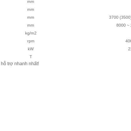
mm
mm
mm
3700 (3500)
mm
8000 ~ 
kg/m2
rpm
40
kW
2
T
 hỗ trợ nhanh nhất!