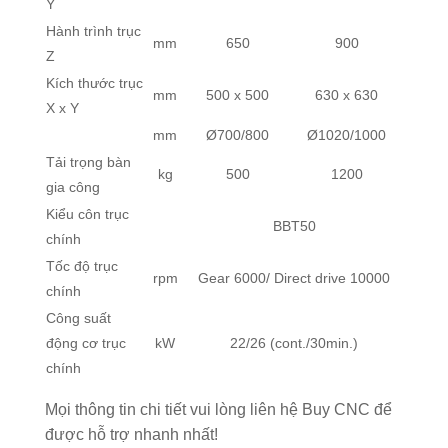
Y
Hành trình trục
mm
650
900
Z
Kích thước trục
mm
500 x 500
630 x 630
X x Y
mm
Ø700/800
Ø1020/1000
Tải trọng bàn
kg
500
1200
gia công
Kiểu côn trục
BBT50
chính
Tốc độ trục
rpm
Gear 6000/ Direct drive 10000
chính
Công suất
động cơ trục
kW
22/26 (cont./30min.)
chính
Mọi thông tin chi tiết vui lòng liên hệ Buy CNC để
được hỗ trợ nhanh nhất!