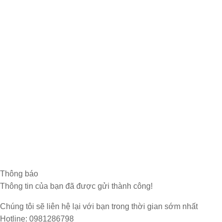
Hỗ trợ khách hàng
Chính sách bảo hành
Chính sách bảo mật
Chính sách đổi trả hàng
Hướng dẫn thanh toán
Mạng xã hội
Thông báo
Thông tin của bạn đã được gửi thành công!
Chúng tôi sẽ liên hệ lại với bạn trong thời gian sớm nhất
Hotline: 0981286798