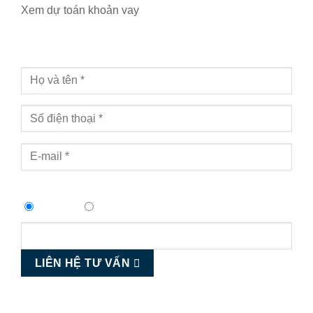
Xem dự toán khoản vay
Thông tin liên hệ
Nhu cầu:
Mua máy
Thuê máy
LIÊN HỆ TƯ VẤN
Hotline hỗ trợ