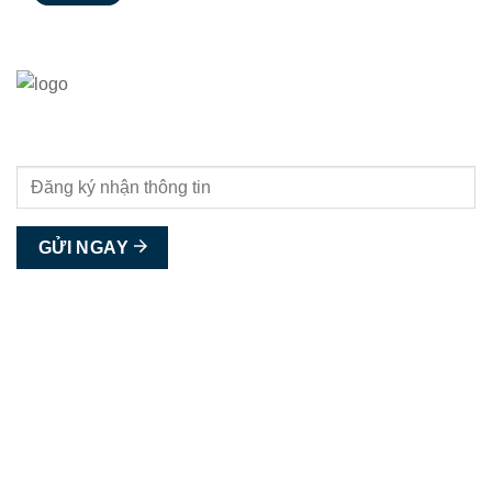
BUYCNC - MUA ĐI ĐỪNG NGẠI!
GỬI NGAY
Liên hệ
Phone:
0981286798
Email:
info.buycnc@gmail.com
Trụ sở chính